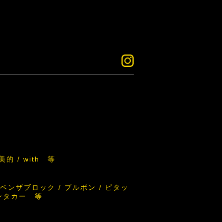
 / 美的 / with 等
品ベンザブロック / ブルボン / ピタッ
レンタカー 等