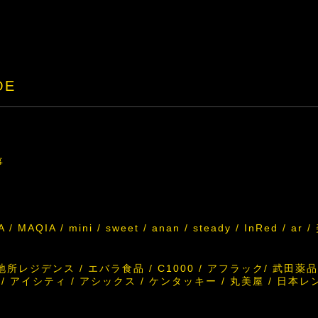
OE
事
 / MAQIA / mini / sweet / anan / steady / InRed / ar
所レジデンス / エバラ食品 / C1000 / アフラック/ 武田薬
ラ / アイシティ / アシックス / ケンタッキー / 丸美屋 / 日本